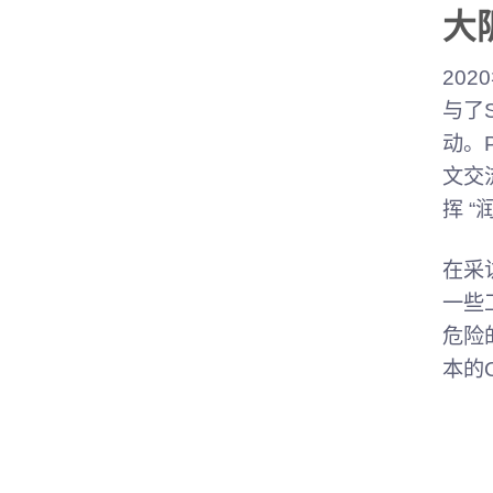
大
20
与了
动。
文交
挥 “
在采
一些
危险
本的