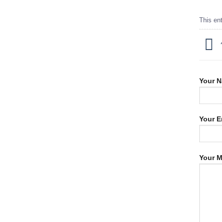
This en
Your N
Your E
Your 