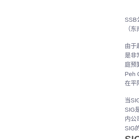
SS
（东
由于
是非
庭预
Pe
在平
当S
SI
内公
SI