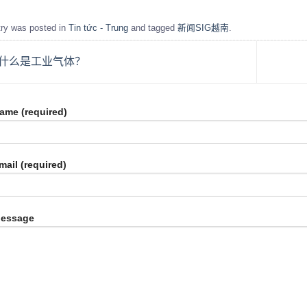
try was posted in
Tin tức - Trung
and tagged
新闻SIG越南
.
什么是工业气体？
ame (required)
mail (required)
Message