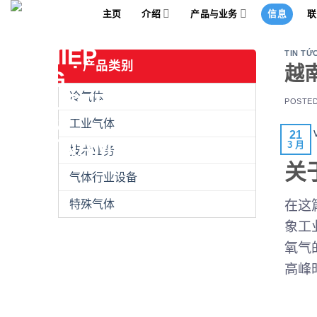
Skip
主页
介绍
产品与业务
信息
联
to
content
TIN TỨ
产品类别
越
冷气体
POSTE
工业气体
21
3 月
技术业务
关
气体行业设备
在这
特殊气体
象工
氧气
高峰