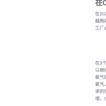
在
在2
越南
工厂
在3
以继
氧气
氧气
求的
增。