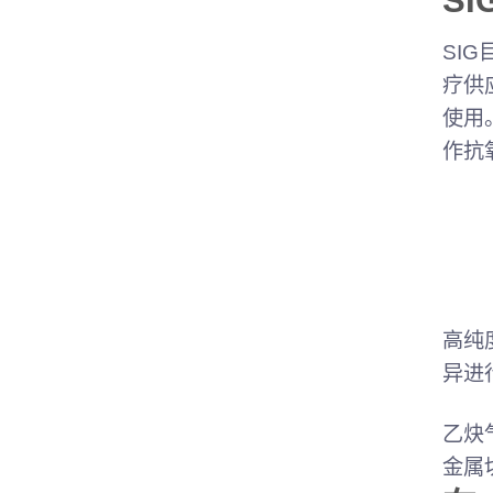
S
SI
疗供
使用
作抗
高纯
异进
乙炔
金属