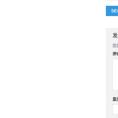
发
您
评
显