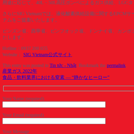
用途に応じて、40L・50L高圧ボンベによるガス供給、LG
さらにSIG Vietnamでは、液化酸素供給設備に関するE
テムをご提案いたします。
ビンズン省、西寧省、ビンフオック省、ドンナイ省、カンボ
たします。
Hotline：0937 200 655
Website：
SIG Vietnam公式サイト
This entry was posted in
Tin tức - Nhật
. Bookmark the
permalink
.
産業ガス 2022年
食品・飲料業界における窒素 ― “静かなヒーロー”
Your Name (required)
Your Email (required)
Your Message