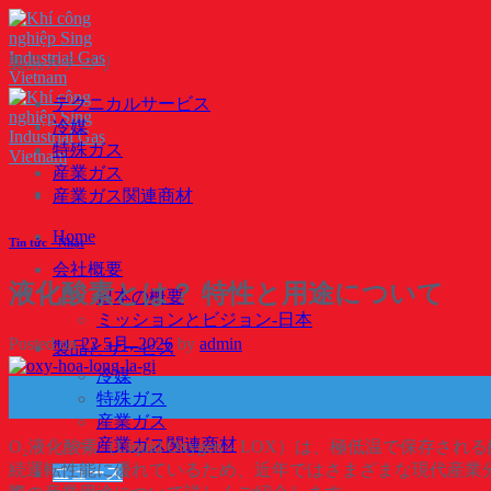
Skip
to
content
製品カテゴリ
テクニカルサービス
冷媒
特殊ガス
産業ガス
産業ガス関連商材
Home
Tin tức - Nhật
会社概要
液化酸素とは？ 特性と用途について
日本の概要
ミッションとビジョン-日本
Posted on
22 5月, 2026
by
admin
製品とサービス
冷媒
22
特殊ガス
5月
産業ガス
産業ガス関連商材
O₂液化酸素（Liquid Oxygen – LOX）は、極低
続運転性能に優れているため、近年ではさまざまな現代産業分野
ニュース