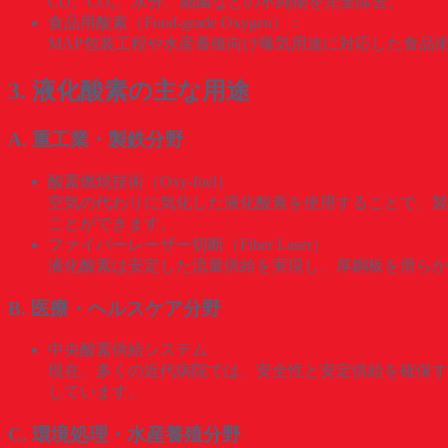
CO、CO₂、水分、細菌などの不純物を完全除去。
食品用酸素（Food-grade Oxygen）：
MAP包装工程や水産養殖向け曝気用途に対応した食品
3. 液化酸素の主な用途
A. 重工業・製鉄分野
酸素燃焼技術（Oxy-fuel）
空気の代わりに気化した液化酸素を使用することで、製
ことができます。
ファイバーレーザー切断（Fiber Laser）
液化酸素は安定した流量供給を実現し、厚鋼板を滑らか
B. 医療・ヘルスケア分野
中央酸素供給システム
現在、多くの近代病院では、安全性と安定供給を確保す
しています。
C. 環境処理・水産養殖分野