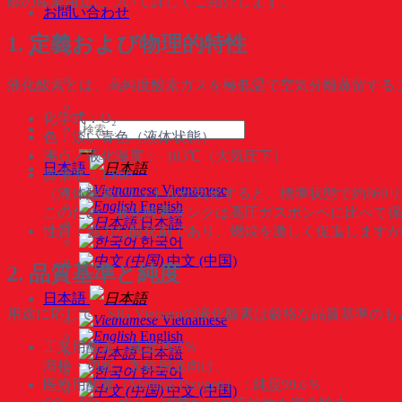
際の産業用途について詳しくご紹介します。
お問い合わせ
1. 定義および物理的特性
液化酸素とは、高純度酸素ガスを極低温で空気分離蒸留する
化学式：O₂
検
色：淡い青色（液体状態）
索
沸点／液化温度：−183℃（大気圧下）
対
日本語
膨張率：1:860
象:
Vietnamese
（液体酸素1リットルが気化すると、標準状態で約860
English
このため、液化酸素タンクは高圧ガスボンベに比べて保
日本語
性質：強力な酸化剤であり、燃焼を激しく促進しますが
한국어
中文 (中国)
2. 品質基準と純度
日本語
用途に応じて、SIG Vietnamの液化酸素は厳格な品質基準
Vietnamese
English
工業用酸素：純度99.6％
日本語
溶接・切断、製鉄用途向け。
한국어
医療用酸素（Medical Oxygen）：純度99.6％
中文 (中国)