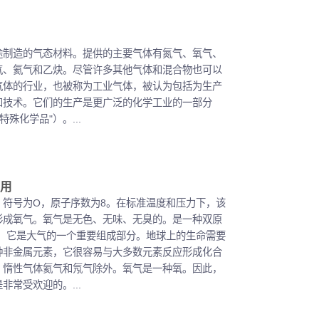
途制造的气态材料。提供的主要气体有氮气、氧气、
气、氦气和乙炔。尽管许多其他气体和混合物也可以
气体的行业，也被称为工业气体，被认为包括为生产
和技术。它们的生产是更广泛的化学工业的一部分
殊化学品"）。...
用
，符号为O，原子序数为8。在标准温度和压力下，该
形成氧气。氧气是无色、无味、无臭的。是一种双原
2。它是大气的一个重要组成部分。地球上的生命需要
种非金属元素，它很容易与大多数元素反应形成化合
。惰性气体氦气和氖气除外。氧气是一种氧。因此，
非常受欢迎的。...