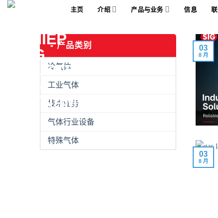
Skip
主页
介绍
产品与业务
信息
联
to
content
产品类别
03
8 月
冷气体
工业气体
技术业务
气体行业设备
特殊气体
03
8 月