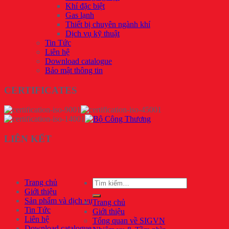
Khí đặc biệt
Gas lạnh
Thiết bị chuyên ngành khí
Dịch vụ kỹ thuật
Tin Tức
Liên hệ
Download catalogue
Bảo mật thông tin
CERTIFICATES
LIÊN KẾT
Tìm
Trang chủ
kiếm:
Giới thiệu
Sản phẩm và dịch vụ
Trang chủ
Tin Tức
Giới thiệu
Liên hệ
Tổng quan về SIGVN
Download catalogue