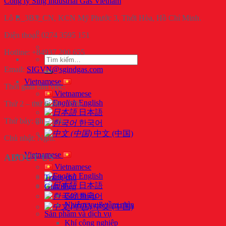
Công ty Sing industrial Gas Vietnam
Lô B_3B3_CN, KCN Mỹ Phước 3, Thới Hòa, Hồ Chí Minh.
Điện thoại: 0274 3595 151
Hotline: +84937 200 655
Tìm
kiếm:
Email:
SIGVN@sgindgas.com
Vietnamese
Thời gian làm việc:
Vietnamese
English
Thứ 2 – thứ 6: 8h – 17h.
日本語
Thứ bảy: 8h – 12h.
한국어
中文 (中国)
Chủ nhật: Nghỉ.
Vietnamese
ABOUT US
Vietnamese
English
Trang chủ
日本語
Giới thiệu
Giới thiệu
한국어
Nhiệm vụ & tầm nhìn
中文 (中国)
Sản phẩm và dịch vụ
Khí công nghiệp